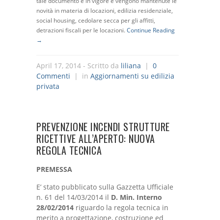
tale documento è in vigore e vengono mantenute le
novità in materia di locazioni, edilizia residenziale,
social housing, cedolare secca per gli affitti,
detrazioni fiscali per le locazioni.
Continue Reading
→
April 17, 2014
- Scritto da
liliana
|
0
Commenti
| in
Aggiornamenti su edilizia
privata
PREVENZIONE INCENDI STRUTTURE
RICETTIVE ALL’APERTO: NUOVA
REGOLA TECNICA
PREMESSA
E’ stato pubblicato sulla Gazzetta Ufficiale
n. 61 del 14/03/2014 il
D. Min. Interno
28/02/2014
riguardo la regola tecnica in
merito a progettazione, costruzione ed