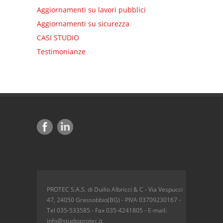
Aggiornamenti su lavori pubblici
Aggiornamenti su sicurezza
CASI STUDIO
Testimonianze
PROTEC S.A.S. di Duilio Albricci & C - Via Vespucci
47, 24050 Grassobbio(BG) - PIVA 03709230167 -
Tel 035-533585 - Fax 035-4241805 - E-mail:
info@studioprotec.it