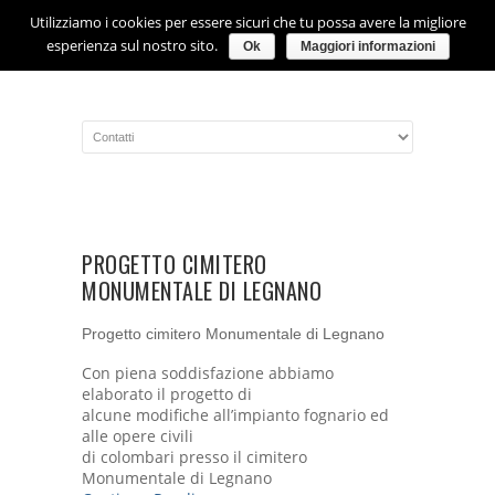
Utilizziamo i cookies per essere sicuri che tu possa avere la migliore
esperienza sul nostro sito.
Ok
Maggiori informazioni
PROGETTO CIMITERO
MONUMENTALE DI LEGNANO
Progetto cimitero Monumentale di Legnano
Con piena soddisfazione abbiamo
elaborato il progetto di
alcune modifiche all’impianto fognario ed
alle opere civili
di colombari presso il cimitero
Monumentale di Legnano