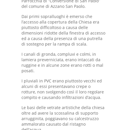
Parrocchia di “Conversione di San Paolo”
del comune di Azzano San Paolo.
Dai primi sopralluoghi è emerso che
l’accesso alla copertura della Chiesa era
piuttosto difficoltoso a causa delle
dimensioni ridotte della finestra di accesso
ed a causa della presenza di una putrella
di sostegno per la rampa di scala.
I canali di gronda, compluvi e colmi, in
lamiera preverniciata, erano intaccati da
ruggine e in alcune zone erano rotti o mal
posati.
I pluviali in PVC erano piuttosto vecchi ed
alcuni di essi presentavano crepe o
rotture, non svolgendo così il loro regolare
compito e causando infiltrazioni d’acqua.
Le basi delle vetrate artistiche della chiesa
oltre ad avere la scossalina di supporto
arrugginita, poggiavano su calcestruzzo
ammalorato causato dal ristagno
dell’acqua.