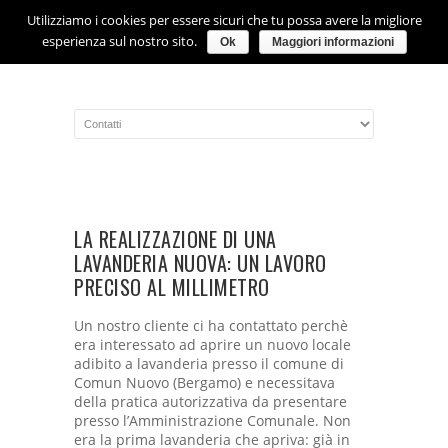
Utilizziamo i cookies per essere sicuri che tu possa avere la migliore
esperienza sul nostro sito.
Ok
Maggiori informazioni
LA REALIZZAZIONE DI UNA
LAVANDERIA NUOVA: UN LAVORO
PRECISO AL MILLIMETRO
Un nostro cliente ci ha contattato perchè
era interessato ad aprire un nuovo locale
adibito a lavanderia presso il comune di
Comun Nuovo (Bergamo) e necessitava
della pratica autorizzativa da presentare
presso l’Amministrazione Comunale. Non
era la prima lavanderia che apriva: già in